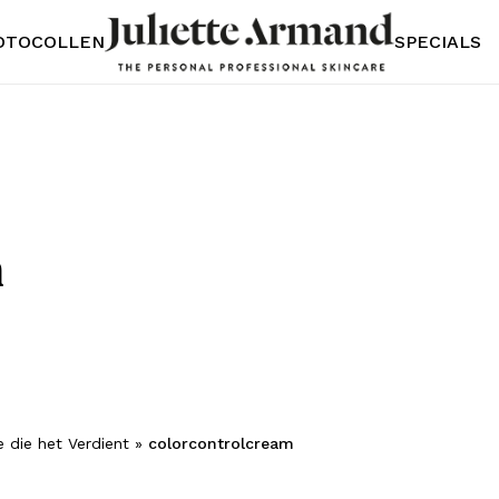
OTOCOLLEN
SPECIALS
m
e die het Verdient
»
colorcontrolcream