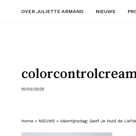
Skip
OVER JULIETTE ARMAND
NIEUWS
PR
to
main
content
colorcontrolcrea
10/02/2025
Home
»
NIEUWS
»
Valentijnsdag: Geef Je Huid de Liefd