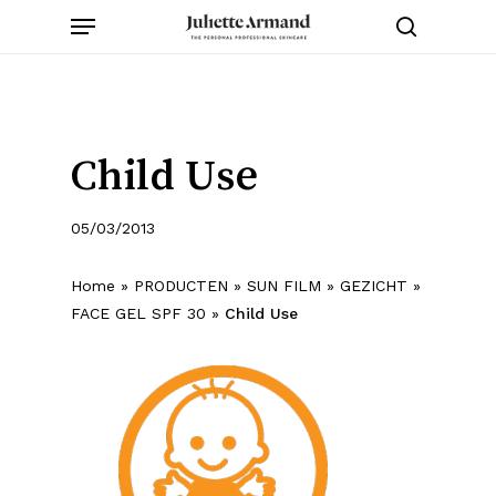
Menu
Skip
to
search
main
content
Child Use
05/03/2013
Home
»
PRODUCTEN
»
SUN FILM
»
GEZICHT
»
FACE GEL SPF 30
»
Child Use