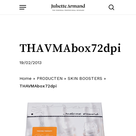
Menu
Skip
to
search
main
content
THAVMAbox72dpi
19/02/2013
Home
»
PRODUCTEN
»
SKIN BOOSTERS
»
THAVMAbox72dpi