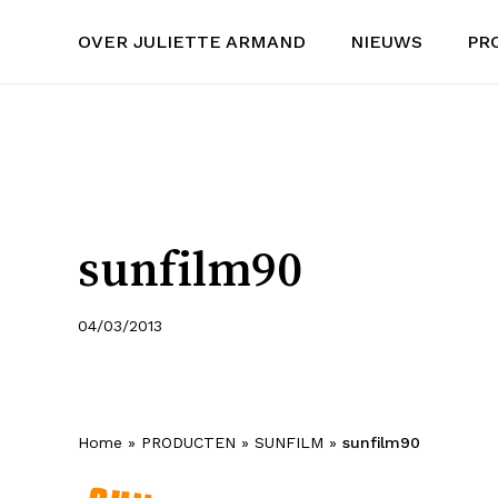
Skip
OVER JULIETTE ARMAND
NIEUWS
PR
to
main
content
sunfilm90
04/03/2013
Home
»
PRODUCTEN
»
SUNFILM
»
sunfilm90