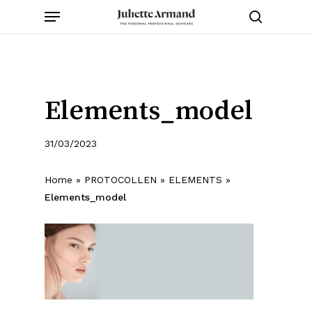
Menu
Skip
to
search
main
content
Elements_model
31/03/2023
Home
»
PROTOCOLLEN
»
ELEMENTS
»
Elements_model