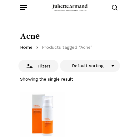
Menu
Skip
to
Close
search
main
Filters
content
Acne
Home
Products tagged “Acne”
Default sorting
Filters
Showing the single result