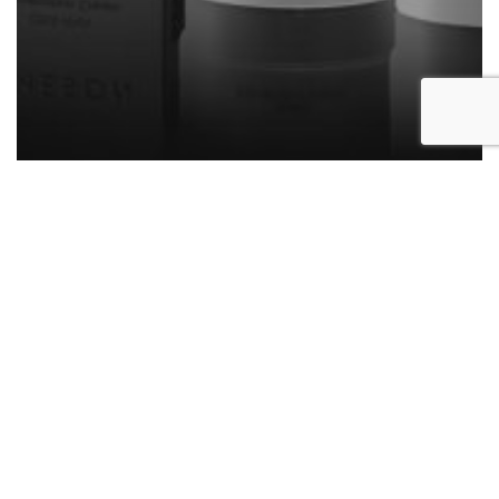
NIEUWS
Nieuw! Uitbreiding binnen de Ameson-
lijn