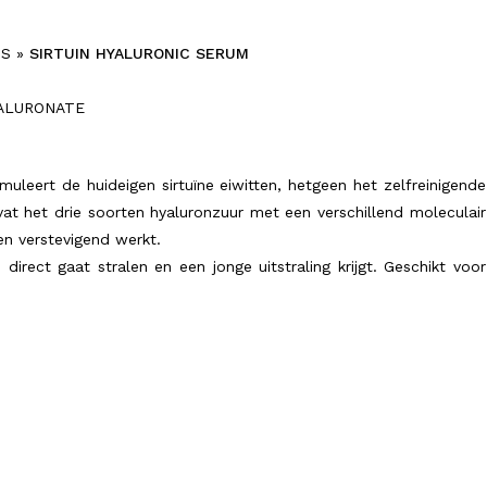
MS
»
SIRTUIN HYALURONIC SERUM
YALURONATE
muleert de huideigen sirtuïne eiwitten, hetgeen het zelfreinigende
at het drie soorten hyaluronzuur met een verschillend moleculair
en verstevigend werkt.
d direct gaat stralen en een jonge uitstraling krijgt. Geschikt voor