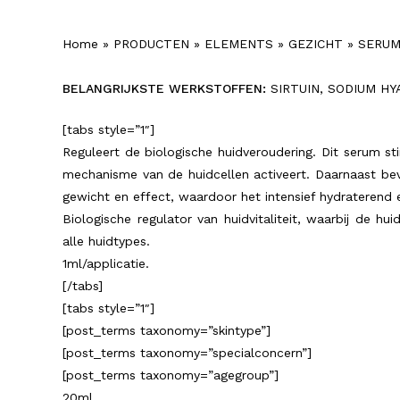
Home
»
PRODUCTEN
»
ELEMENTS
»
GEZICHT
»
SERU
BELANGRIJKSTE WERKSTOFFEN:
SIRTUIN, SODIUM H
[tabs style=”1″]
Reguleert de biologische huidveroudering. Dit serum sti
mechanisme van de huidcellen activeert. Daarnaast bev
gewicht en effect, waardoor het intensief hydraterend 
Biologische regulator van huidvitaliteit, waarbij de hui
alle huidtypes.
1ml/applicatie.
[/tabs]
[tabs style=”1″]
[post_terms taxonomy=”skintype”]
[post_terms taxonomy=”specialconcern”]
[post_terms taxonomy=”agegroup”]
20ml