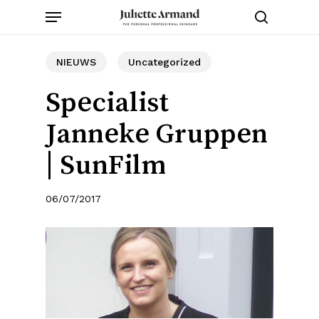
Menu
Skip
to
search
main
content
NIEUWS
Uncategorized
Specialist
Janneke Gruppen
| SunFilm
06/07/2017